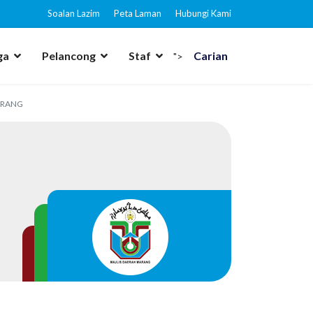
Soalan Lazim
Peta Laman
Hubungi Kami
ga
Pelancong
Staf
Carian
">
ARANG