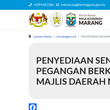
+609 618 2366
mdmarang@terengganu.gov.my
Laman Utama
Uncategorised
PENYEDIAAN SENAR
PENYEDIAAN SE
PEGANGAN BER
MAJLIS DAERAH