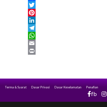
Facebook
Twitter
Pinterest
LinkedIn
Telegram
WhatsApp
Email
Print
Terma & Syarat
Dasar Privasi
Dasar Keselamatan
Penafian
fb