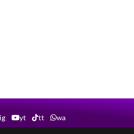
ig
yt
tt
wa