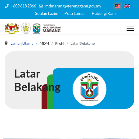
+609 618 2366
mdmarang@terengganu.gov.my
Soalan Lazim
Peta Laman
Hubungi Kami
Laman Utama
MDM
Profil
Latar Belakang
Latar
Belakang