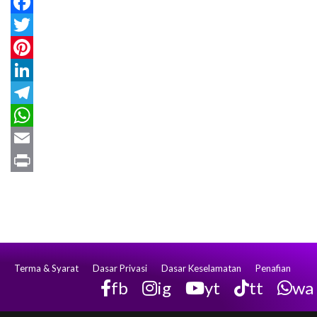
Facebook
Twitter
Pinterest
LinkedIn
Telegram
WhatsApp
Email
Print
Terma & Syarat
Dasar Privasi
Dasar Keselamatan
Penafian
fb
ig
yt
tt
wa