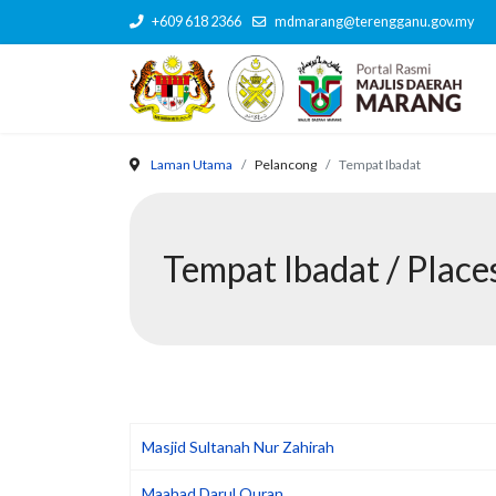
+609 618 2366
mdmarang@terengganu.gov.my
Laman Utama
Pelancong
Tempat Ibadat
Tempat Ibadat / Place
Masjid Sultanah Nur Zahirah
Maahad Darul Quran