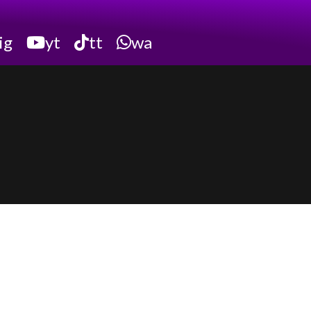
ig
yt
tt
wa