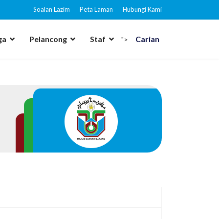
Soalan Lazim
Peta Laman
Hubungi Kami
ga
Pelancong
Staf
Carian
">