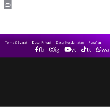
Email
Print
Terma & Syarat
Dasar Privasi
Dasar Keselamatan
Penafian
fb
ig
yt
tt
wa