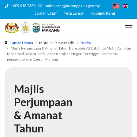
+609 618 2366
mdmarang@terengganu.gov.my
Soalan Lazim
Peta Laman
Hubungi Kami
Laman Utama
MDM
Pusat Media
Berita
Majlis Perjumpaan & Amanat Tahun Baru oleh YB Dato’ Haji Mohd Azmi bin
Mohamad Daham, Setiausaha Kerajaan Negeri Terengganu bersama
penjawat awam Daerah Marang.
Majlis
Perjumpaan
& Amanat
Tahun