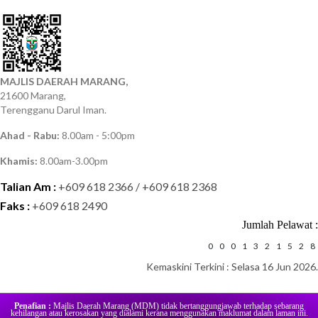
MAJLIS DAERAH MARANG,
21600 Marang,
Terengganu Darul Iman.
Ahad - Rabu:
8.00am - 5:00pm
Khamis:
8.00am-3.00pm
Talian Am :
+609 618 2366 / +609 618 2368
Faks :
+609 618 2490
Jumlah Pelawat :
0
0
0
1
3
2
1
5
2
8
Kemaskini Terkini : Selasa 16 Jun 2026.
Penafian :
Majlis Daerah Marang (MDM) tidak bertanggungjawab terhadap sebarang
kehilangan atau kerosakan yang dialami kerana menggunakan maklumat dalam laman ini.