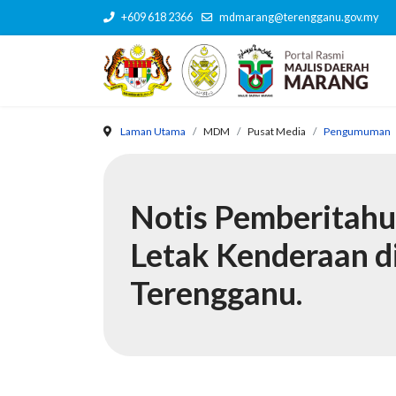
+609 618 2366
mdmarang@terengganu.gov.my
Laman Utama
MDM
Pusat Media
Pengumuman
Notis Pemberitahu
Letak Kenderaan d
Terengganu.