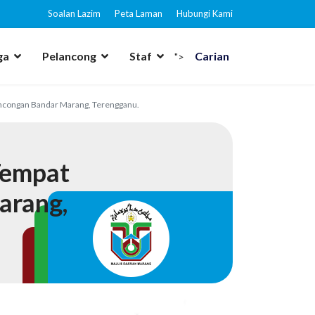
Soalan Lazim
Peta Laman
Hubungi Kami
ga
Pelancong
Staf
Carian
">
ancongan Bandar Marang, Terengganu.
Tempat
arang,